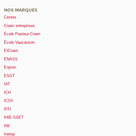
NOS MARQUES
Cestes
Cnam entreprises
École Pasteur-Cnam
École Vaucanson
EICnam
ENASS
Enjmin
ESGT
IAT
ICH
ICSV
IFFI
IHIE-SSET
IIM
Inetop