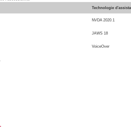
Technologie d'assist
NVDA 2020.1
JAWS 18
VoiceOver
é
T