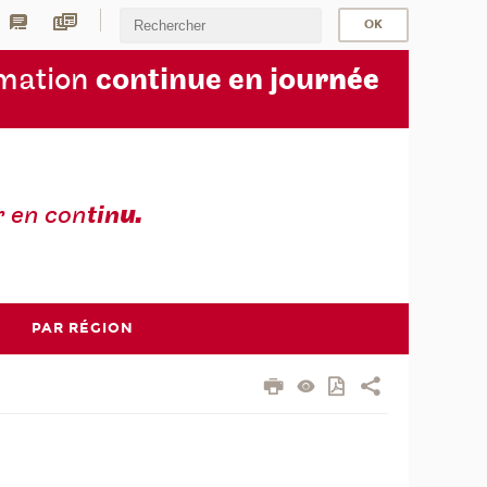
rmation
continue en jou
rnée
r en con
tin
u.
PAR RÉGION