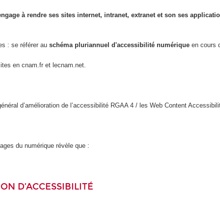
engage à rendre ses sites internet, intranet, extranet et son ses applicat
es : se référer au
schéma pluriannuel d'accessibilité numérique
en cours d
sites en cnam.fr et lecnam.net.
l général d’amélioration de l’accessibilité RGAA 4 / les Web Content Accessi
usages du numérique révèle que :
ON D’ACCESSIBILITÉ