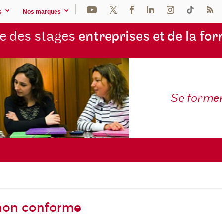
s
Nos marques
e des stages
entreprises et de la fo
Se form
e
- non conforme