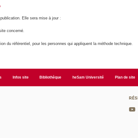
é
 publication. Elle sera mise à jour :
site concerné.
ion du référentiel, pour les personnes qui appliquent la méthode technique.
s
Infos site
Bibliothèque
heSam Université
Plan de site
RÉS