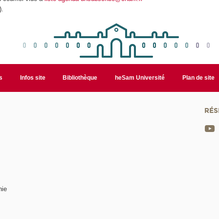
).
s
Infos site
Bibliothèque
heSam Université
Plan de site
RÉS
nie