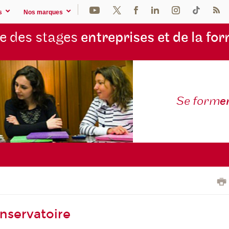
s
Nos marques
e des stages
entreprises et de la fo
Se form
e
onservatoire