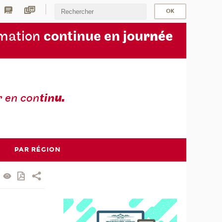
rmation
continue en jou
rnée
r en con
tin
u.
PAR RÉGION