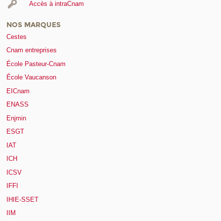
Accès à intraCnam
NOS MARQUES
Cestes
Cnam entreprises
École Pasteur-Cnam
École Vaucanson
EICnam
ENASS
Enjmin
ESGT
IAT
ICH
ICSV
IFFI
IHIE-SSET
IIM