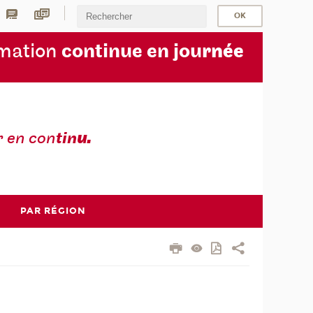
rmation
continue en jou
rnée
r en con
tin
u.
PAR RÉGION