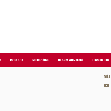
s
Infos site
Bibliothèque
heSam Université
Plan de site
RÉS