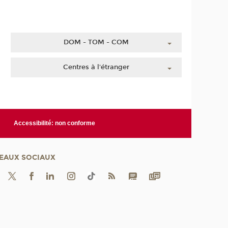
DOM - TOM - COM
Guadeloupe
Centres à l'étranger
Guyane
Chine
Martinique
Côte d'Ivoire
Mayotte
Liban
La Réunion
Accessibilité: non conforme
Maroc
Nouvelle-Calédonie
Polynésie française
EAUX SOCIAUX