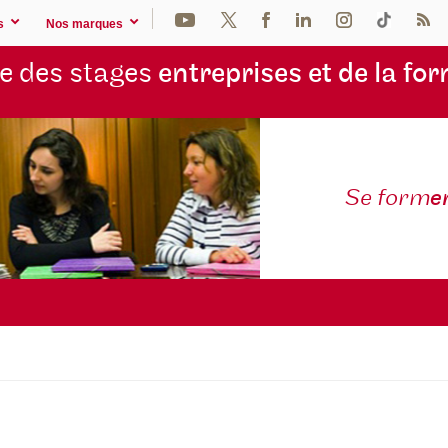
s
Nos marques
e des stages
entreprises et de la fo
Se form
e