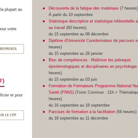
Découverte de la fatigue des matériaux
(7 heures)
 la plupart au
À partir du 10 septembre
Statistique descriptive et statistique inférentielle 
au travail
(60 heures)
pour votre
du 15 septembre au 08 décembre
Diplôme d'Université Coordonnateur de parcours e
heures)
REPRISES
du 15 septembre au 28 janvier
Bloc de compétences - Maîtriser les prérequis
épistémologiques et disciplinaires en psychologie
heures)
du 15 septembre au 03 juin
F)
Formation de Formateurs Programme National Nutr
Santé (PNNS)
(Tronc Commun : 21h + Thématiqu
icier et pour
heures)
du 16 septembre au 18 septembre
Parcours de formation à la facilitation
(56 heures)
UR LE CPF
du 18 septembre au 11 décembre