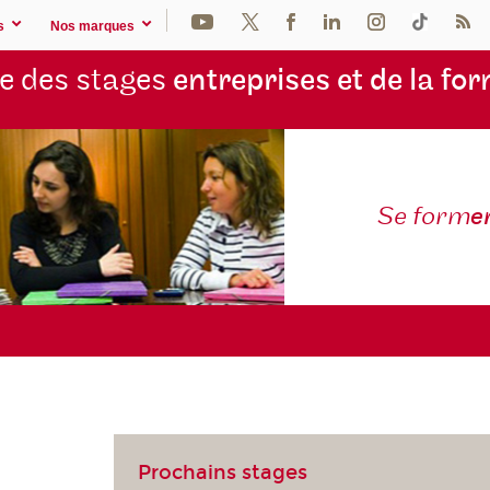
s
Nos marques
e des stages
entreprises et de la fo
Se form
e
Prochains stages