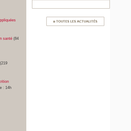
appliquées
◙ TOUTES LES ACTUALITÉS
n santé
(84
(219
ition
e : 14h