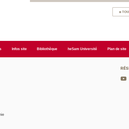
◙ TOU
s
Infos site
Bibliothèque
heSam Université
Plan de site
RÉS
nie