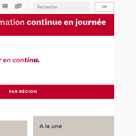
rmation
continue en jou
rnée
r en con
tin
u.
PAR RÉGION
A la une