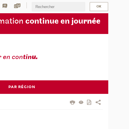
rmation
continue en jou
rnée
r en con
tin
u.
PAR RÉGION