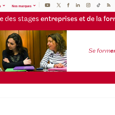
s
Nos marques
e des stages
entreprises et de la fo
Se form
e