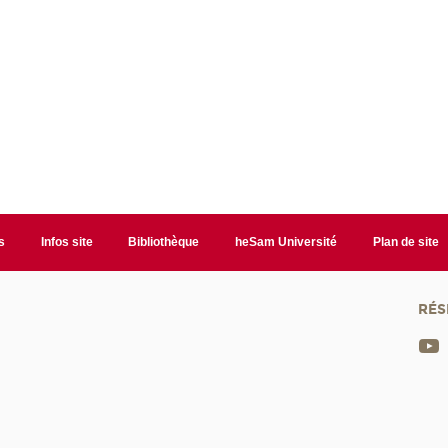
s
Infos site
Bibliothèque
heSam Université
Plan de site
RÉS