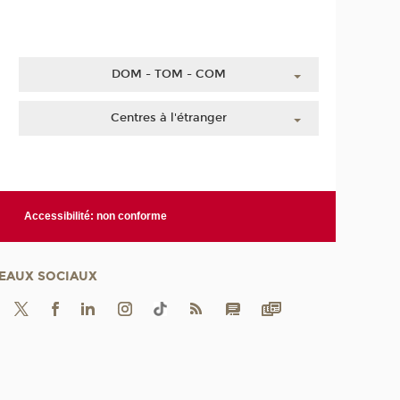
DOM - TOM - COM
Guadeloupe
Centres à l'étranger
Guyane
Chine
Martinique
Côte d'Ivoire
Mayotte
Liban
La Réunion
Accessibilité: non conforme
Maroc
Nouvelle-Calédonie
Polynésie française
EAUX SOCIAUX