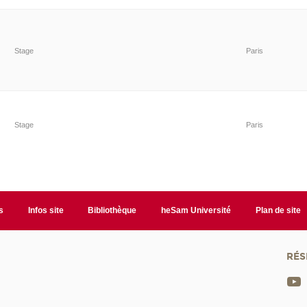
Stage
Paris
Stage
Paris
s
Infos site
Bibliothèque
heSam Université
Plan de site
RÉS