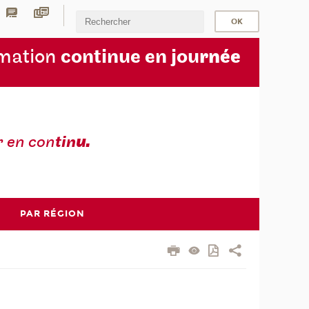
rmation
continue en jou
rnée
r en con
tin
u.
PAR RÉGION