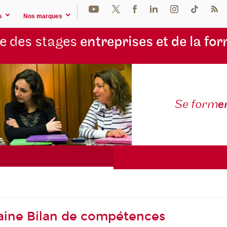
s
Nos marques
e des stages
entreprises et de la fo
Se form
e
aine Bilan de compétences