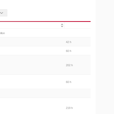
llon
42 h
60 h
202 h
60 h
219 h