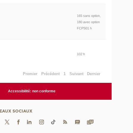
165 sans option,
180 avec option
FCPS01 h
102 h
Premier
Précédent
1
Suivant
Dernier
Accessibilité: non conforme
EAUX SOCIAUX