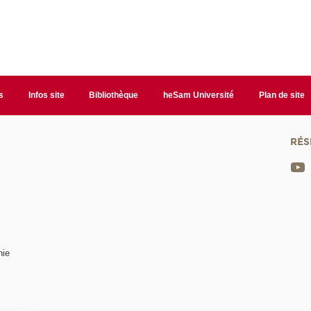
s
Infos site
Bibliothèque
heSam Université
Plan de site
RÉS
nie