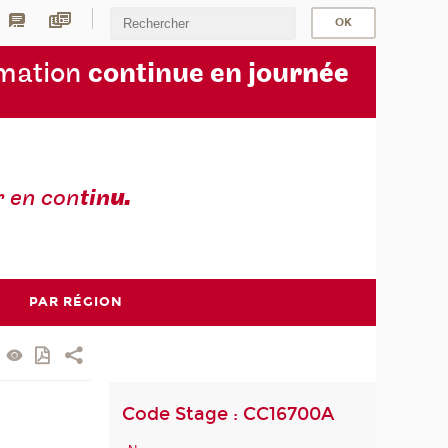
rmation
continue en jou
rnée
r en con
tin
u.
PAR RÉGION
Code Stage : CC16700A