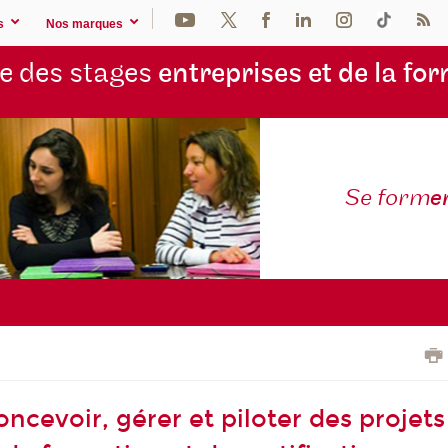
s
Nos marques
e des stages
entreprises et de la fo
Se form
e
ncevoir, gérer et piloter des projets