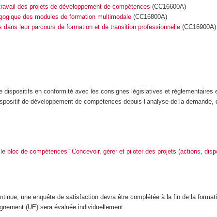
 travail des projets de développement de compétences
(CC16600A)
dagogique des modules de formation multimodale
(CC16800A)
ans leur parcours de formation et de transition professionnelle
(CC16900A)
de dispositifs en conformité avec les consignes législatives et réglementaires 
n dispositif de développement de compétences depuis l’analyse de la demande,
 le
bloc de compétences "Concevoir, gérer et piloter des projets (actions, dispo
inue, une enquête de satisfaction devra être complétée à la fin de la format
ignement (UE) sera évaluée individuellement.