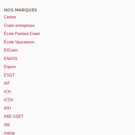
NOS MARQUES
Cestes
Cnam entreprises
École Pasteur-Cnam
École Vaucanson
EICnam
ENASS
Enjmin
ESGT
IAT
ICH
ICSV
IFFI
IHIE-SSET
IIM
Inetop