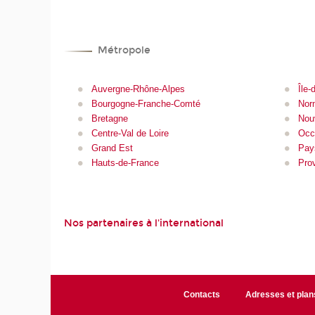
Métropole
Auvergne-Rhône-Alpes
Île-
Bourgogne-Franche-Comté
Nor
Bretagne
Nou
Centre-Val de Loire
Occ
Grand Est
Pays
Hauts-de-France
Pro
Nos partenaires à l'international
Contacts
Adresses et plan