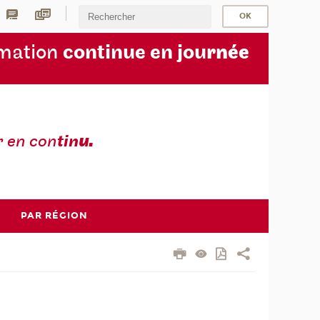
rmation
continue en jou
rnée
r en con
tin
u.
PAR RÉGION