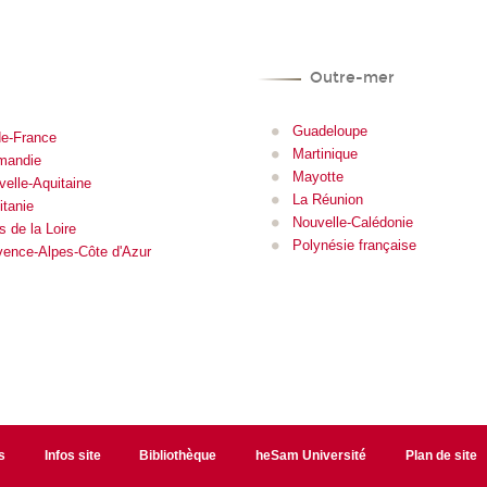
Outre-mer
Guadeloupe
de-France
Martinique
mandie
Mayotte
velle-Aquitaine
La Réunion
itanie
Nouvelle-Calédonie
 de la Loire
Polynésie française
vence-Alpes-Côte d'Azur
s
Infos site
Bibliothèque
heSam Université
Plan de site