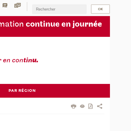
rmation
continue en jou
rnée
r en con
tin
u.
PAR RÉGION