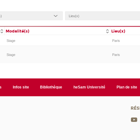
Modalité(s)
Lieu(x)
Stage
Paris
Stage
Paris
s
Infos site
Bibliothèque
heSam Université
Plan de site
RÉS