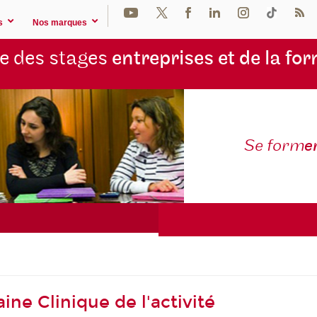
s
Nos marques
e des stages
entreprises et de la fo
Se form
e
ne Clinique de l'activité