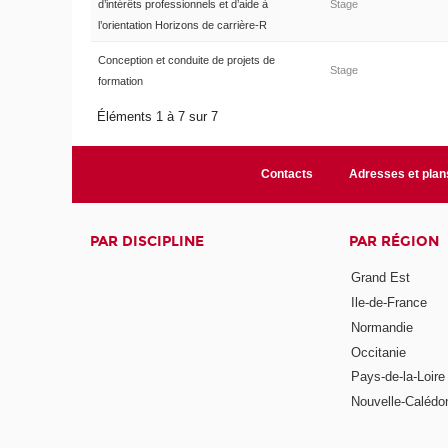
d’intérêts professionnels et d’aide à
Stage
l’orientation Horizons de carrière-R
Conception et conduite de projets de
Stage
formation
Éléments 1 à 7 sur 7
Contacts
Adresses et plan
PAR DISCIPLINE
PAR RÉGION
Grand Est
Ile-de-France
Normandie
Occitanie
Pays-de-la-Loire
Nouvelle-Calédo