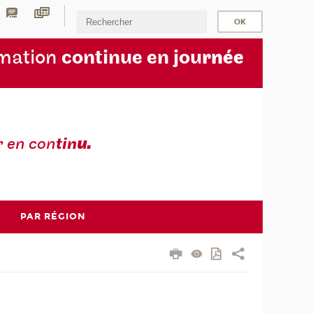
rmation
continue en jou
rnée
r en con
tin
u.
PAR RÉGION