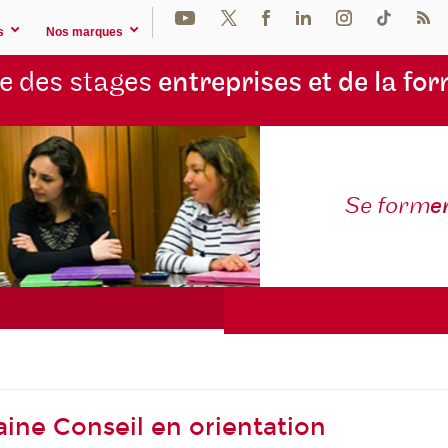
s
Nos marques
e des stages
entreprises et de la fo
Se form
e
ine Conseil en orientation