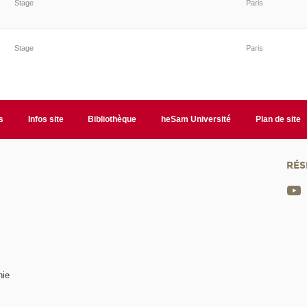
Stage
Paris
Stage
Paris
s
Infos site
Bibliothèque
heSam Université
Plan de site
RÉS
nie