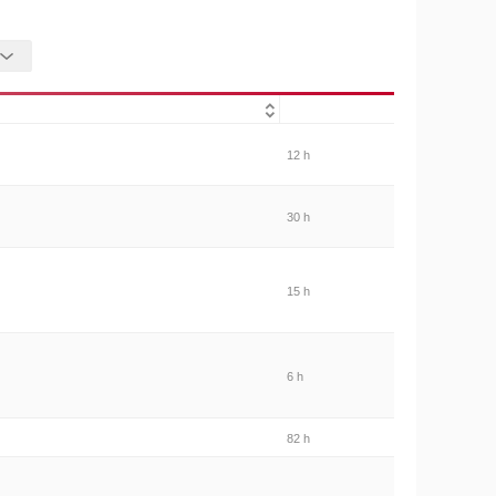
12 h
30 h
15 h
6 h
82 h