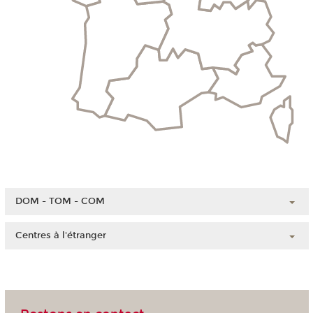
DOM - TOM - COM
Guadeloupe
Centres à l'étranger
Guyane
Chine
Martinique
Côte d'Ivoire
Mayotte
Liban
La Réunion