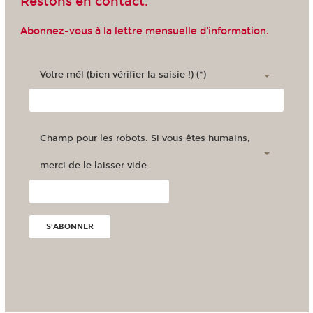
Restons en contact.
Madagascar
Nouvelle-Calédonie
Maroc
Polynésie française
Abonnez-vous à la lettre mensuelle d'information.
Votre mél (bien vérifier la saisie !) (*)
Champ pour les robots. Si vous êtes humains,
merci de le laisser vide.