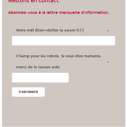
Restons en contact.
Madagascar
Nouvelle-Calédonie
Maroc
Polynésie française
Abonnez-vous à la lettre mensuelle d'information.
Votre mél (bien vérifier la saisie !) (*)
Champ pour les robots. Si vous êtes humains,
merci de le laisser vide.