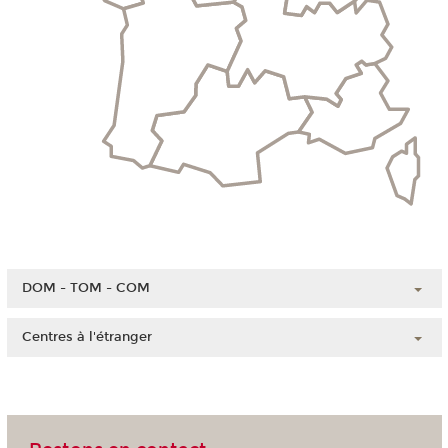
DOM - TOM - COM
Guadeloupe
Centres à l'étranger
Guyane
Chine
Martinique
Côte d'Ivoire
Mayotte
Liban
La Réunion