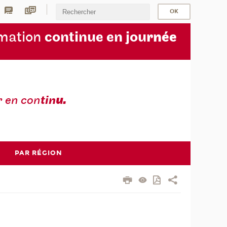
rmation
continue en jou
rnée
r en con
tin
u.
PAR RÉGION