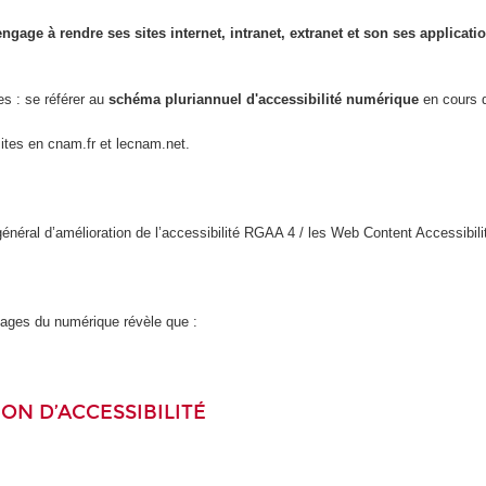
engage à rendre ses sites internet, intranet, extranet et son ses applicat
es : se référer au
schéma pluriannuel d'accessibilité numérique
en cours d
sites en cnam.fr et lecnam.net.
l général d’amélioration de l’accessibilité RGAA 4 / les Web Content Accessi
usages du numérique révèle que :
ON D’ACCESSIBILITÉ