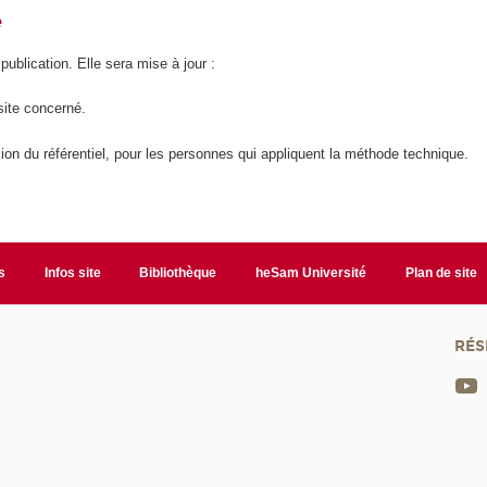
é
 publication. Elle sera mise à jour :
site concerné.
ion du référentiel, pour les personnes qui appliquent la méthode technique.
s
Infos site
Bibliothèque
heSam Université
Plan de site
RÉS