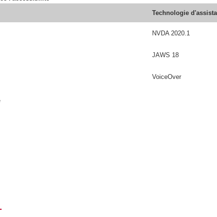
Technologie d'assist
NVDA 2020.1
JAWS 18
VoiceOver
é
T