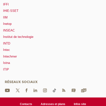
IFFI
IHIE-SSET
IIM
Inetop
INSEAC
Institut de technologie
INTD
Intec
Intechmer
Istna
ITIP
RÉSEAUX SOCIAUX
Contacts
Adresses et plans
Infos site