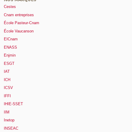
Cestes
Cnam entreprises
École Pasteur-Cnam
École Vaucanson
EICnam
ENASS
Enjmin
ESGT
IAT
ICH
ICSV
IFFI
IHIE-SSET
IIM
Inetop
INSEAC