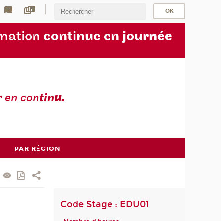
rmation
continue en jou
rnée
r en con
tin
u.
PAR RÉGION
Code Stage : EDU01