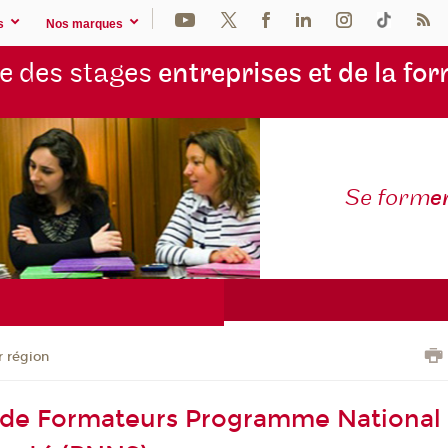
s
Nos marques
e des stages
entreprises et de la fo
Se form
e
r région
 de Formateurs Programme National