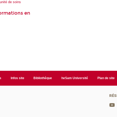
unité de soins
formations en
s
Infos site
Bibliothèque
heSam Université
Plan de site
RÉS