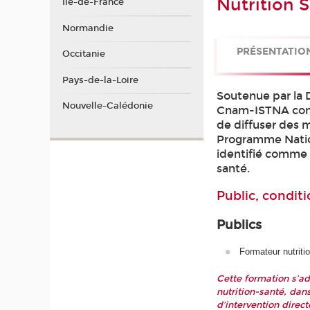
Nutrition 
Ile-de-France
Normandie
PRÉSENTATIO
Occitanie
Pays-de-la-Loire
Soutenue par la 
Nouvelle-Calédonie
Cnam-ISTNA contr
de diffuser des 
Programme Natio
identifié comme 
santé.
Public, conditi
Publics
Formateur nutritio
Cette formation s’a
nutrition-santé, dan
d’intervention direc