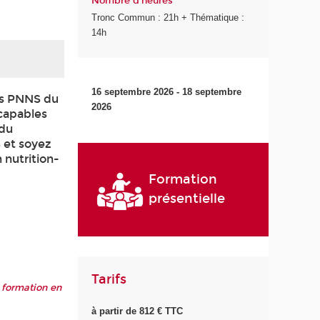
Nombre d'heures
Tronc Commun : 21h + Thématique :
14h
16 septembre 2026 - 18 septembre
urs PNNS du
2026
 capables
 du
 et soyez
 nutrition-
Formation
présentielle
Tarifs
 formation en
à partir de 812 € TTC