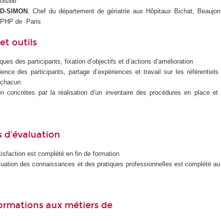
isille
UD-SIMON
, Chef du département de gériatrie aux Hôpitaux Bichat, Beaujon
APHP de Paris
t outils
ues des participants, fixation d’objectifs et d’actions d’amélioration
ience des participants, partage d’expériences et travail sur les référentiels
r chacun
on concrètes par la réalisation d’un inventaire des procédures en place et 
 d'évaluation
isfaction est complété en fin de formation
luation des connaissances et des pratiques professionnelles est complété a
 formations aux métiers de