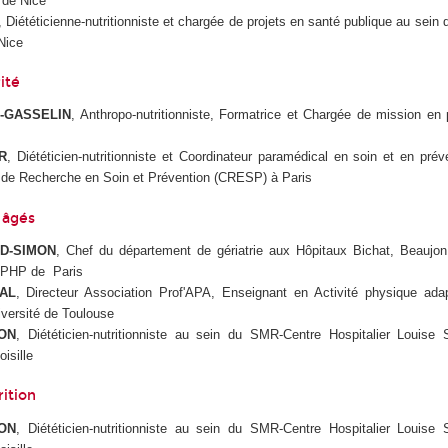
 de Nice
, Diététicienne-nutritionniste et chargée de projets en santé publique au se
Nice
ité
D-GASSELIN
, Anthropo-nutritionniste, Formatrice et Chargée de mission en
R
, Diététicien-nutritionniste et Coordinateur paramédical en soin et en pré
e de Recherche en Soin et Prévention (CRESP) à Paris
 âgés
UD-SIMON
, Chef du département de gériatrie aux Hôpitaux Bichat, Beaujon
APHP de Paris
AL
, Directeur Association Prof'APA, Enseignant en Activité physique ada
iversité de Toulouse
HON
, Diététicien-nutritionniste au sein du SMR-Centre Hospitalier Louise
isille
ition
HON
, Diététicien-nutritionniste au sein du SMR-Centre Hospitalier Louise