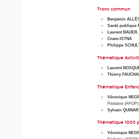
Tronc commun
Benjamin ALLÈ
Santé publique 
Laurent BAUER
,
Cnam-ISTNA
Philippe SCHUL
Thématique Activi
Laurent BOSQU
Thierry FAUCH
Thématique Enfanc
Véronique NEG
Pédiatrie (APOP)
Sylvain QUINAR
Thématique 1000 p
Véronique NEG