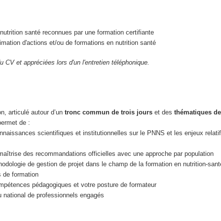
trition santé reconnues par une formation certifiante
mation d'actions et/ou de formations en nutrition santé
u CV et appréciées lors d'un l'entretien téléphonique.
n, articulé autour d’un
tronc commun de trois jours
et des
thématiques de
permet de :
naissances scientifiques et institutionnelles sur le PNNS et les enjeux relatifs
maîtrise des recommandations officielles avec une approche par population
odologie de gestion de projet dans le champ de la formation en nutrition-sant
s de formation
mpétences pédagogiques et votre posture de formateur
u national de professionnels engagés