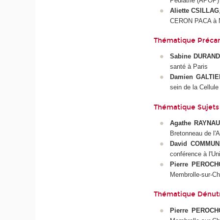
Pédiatrie (APOP)
Aliette CSILLAG
CERON PACA à 
Thématique Précar
Sabine DURAN
santé à Paris
Damien GALTIE
sein de la Cellul
Thématique Sujets
Agathe RAYNA
Bretonneau de l'
David COMMUN
conférence à l'Un
Pierre PEROC
Membrolle-sur-Cho
Thématique Dénutr
Pierre PEROC