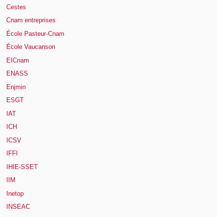
Cestes
Cnam entreprises
École Pasteur-Cnam
École Vaucanson
EICnam
ENASS
Enjmin
ESGT
IAT
ICH
ICSV
IFFI
IHIE-SSET
IIM
Inetop
INSEAC