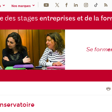
s
Nos marques
e des stages
entreprises et de la fo
Se form
e
onservatoire