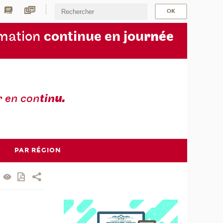
rmation
continue en jou
rnée
r en con
tin
u.
PAR RÉGION