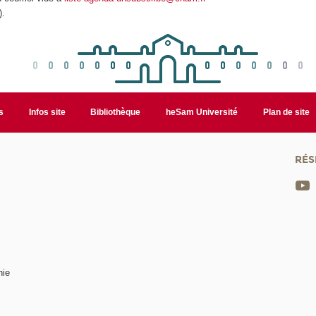
).
s
Infos site
Bibliothèque
heSam Université
Plan de site
RÉS
nie