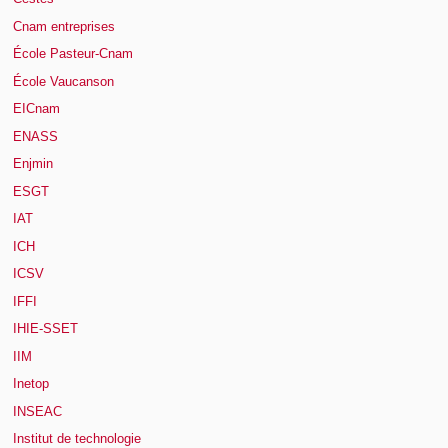
Cnam entreprises
École Pasteur-Cnam
École Vaucanson
EICnam
ENASS
Enjmin
ESGT
IAT
ICH
ICSV
IFFI
IHIE-SSET
IIM
Inetop
INSEAC
Institut de technologie