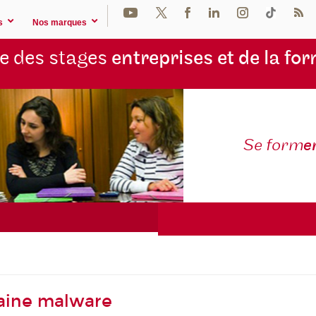
s
Nos marques
e des stages
entreprises et de la fo
Se form
e
aine malware