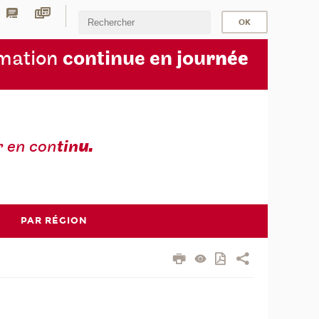
rmation
continue en jou
rnée
r en con
tin
u.
PAR RÉGION