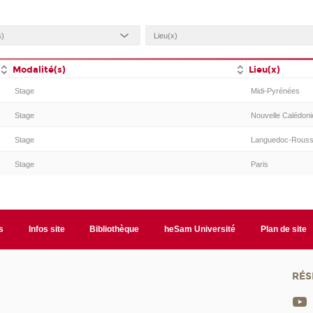
Modalité(s)
Lieu(x)
Stage
Midi-Pyrénées
Stage
Nouvelle Calédoni
Stage
Languedoc-Roussi
Stage
Paris
s
Infos site
Bibliothèque
heSam Université
Plan de site
RÉS