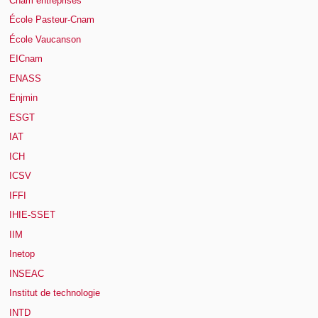
Cnam entreprises
École Pasteur-Cnam
École Vaucanson
EICnam
ENASS
Enjmin
ESGT
IAT
ICH
ICSV
IFFI
IHIE-SSET
IIM
Inetop
INSEAC
Institut de technologie
INTD