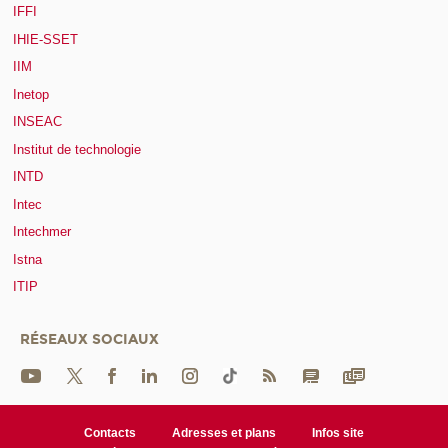
IFFI
IHIE-SSET
IIM
Inetop
INSEAC
Institut de technologie
INTD
Intec
Intechmer
Istna
ITIP
RÉSEAUX SOCIAUX
Contacts
Adresses et plans
Infos site