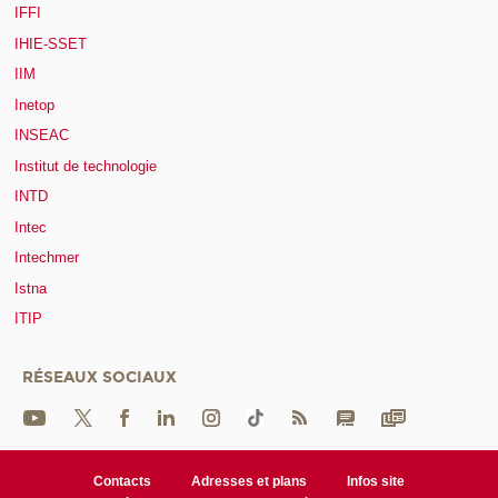
IFFI
IHIE-SSET
IIM
Inetop
INSEAC
Institut de technologie
INTD
Intec
Intechmer
Istna
ITIP
RÉSEAUX SOCIAUX
Contacts
Adresses et plans
Infos site