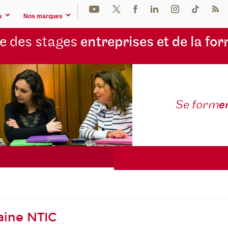
s
Nos marques
e des stages
entreprises et de la fo
Se form
e
aine NTIC