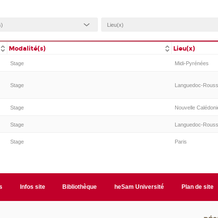
Modalité(s)
Lieu(x)
Stage
Midi-Pyrénées
Stage
Languedoc-Roussi
Stage
Nouvelle Calédoni
Stage
Languedoc-Roussi
Stage
Paris
s
Infos site
Bibliothèque
heSam Université
Plan de site