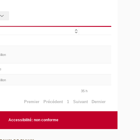
llon
e
llon
35 h
Premier
Précédent
1
Suivant
Dernier
Accessibilité: non conforme