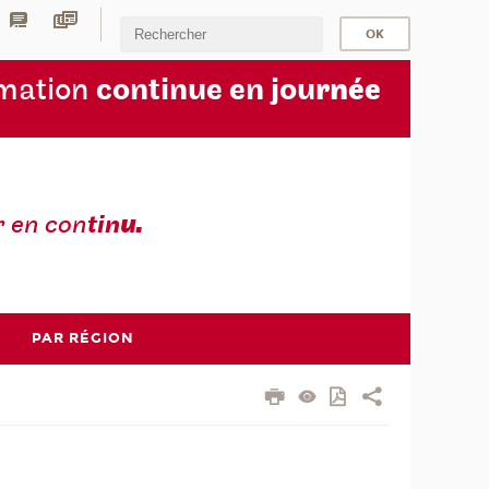
rmation
continue en jou
rnée
r en con
tin
u.
PAR RÉGION