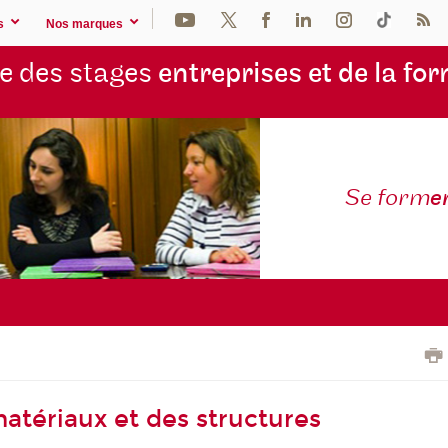
s
Nos marques
e des stages
entreprises et de la fo
Se form
e
atériaux et des structures