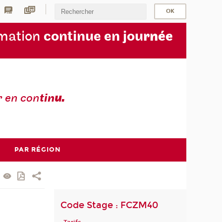
rmation
continue en jou
rnée
r en con
tin
u.
PAR RÉGION
Code Stage : FCZM40