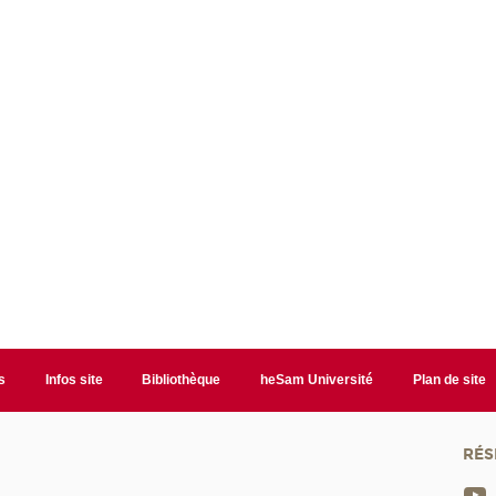
s
Infos site
Bibliothèque
heSam Université
Plan de site
RÉS