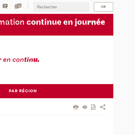
rmation
continue en jou
rnée
r en con
tin
u.
PAR RÉGION