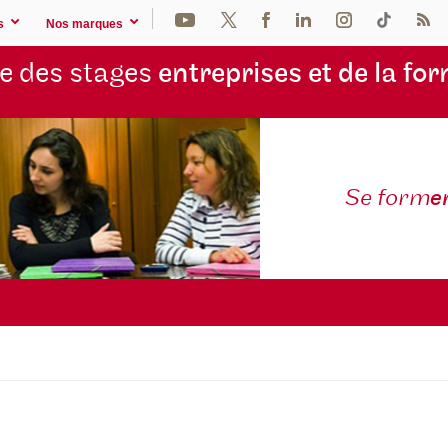
s
Nos marques
e des stages
entreprises et de la fo
Se form
e