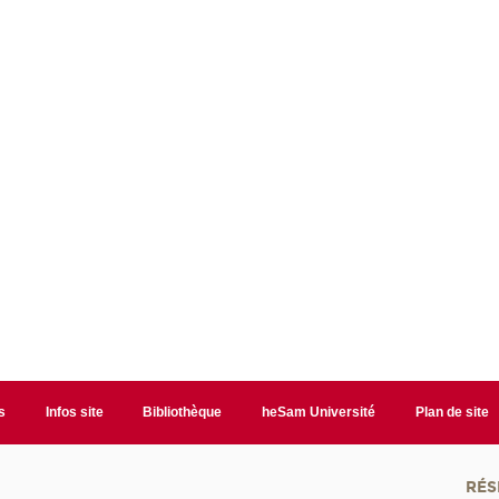
s
Infos site
Bibliothèque
heSam Université
Plan de site
RÉS