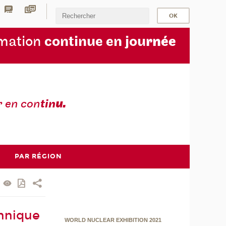
rmation
continue en jou
rnée
r en con
tin
u.
PAR RÉGION
chnique
WORLD NUCLEAR EXHIBITION 2021