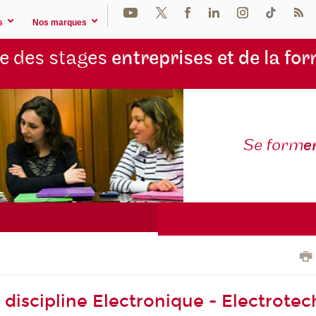
s
Nos marques
e des stages
entreprises et de la fo
Se form
e
 discipline Electronique - Electrote