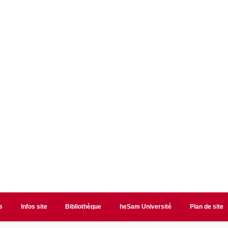
s
Infos site
Bibliothèque
heSam Université
Plan de site