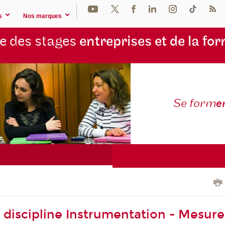
s
Nos marques
e des stages
entreprises et de la fo
Se form
e
 discipline Instrumentation - Mesure