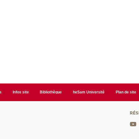
s
Infos site
Bibliothèque
heSam Université
Plan de site
RÉS