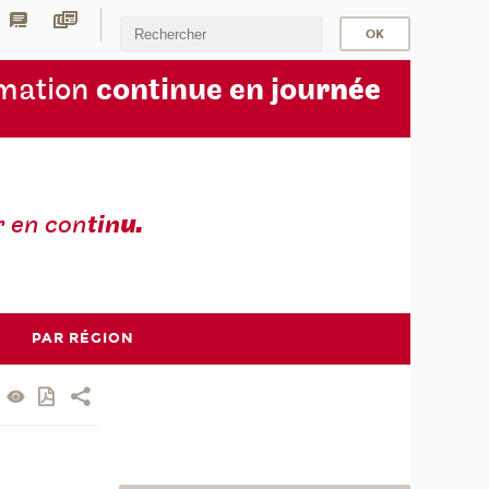
rmation
continue en jou
rnée
r en con
tin
u.
PAR RÉGION