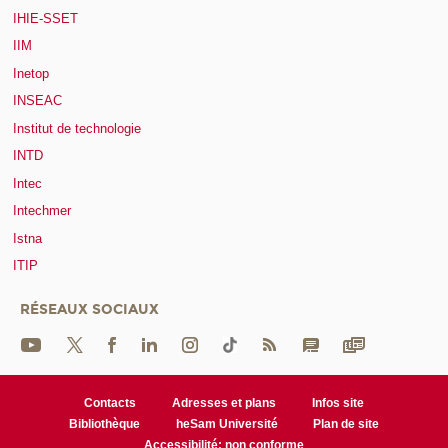
IHIE-SSET
IIM
Inetop
INSEAC
Institut de technologie
INTD
Intec
Intechmer
Istna
ITIP
RÉSEAUX SOCIAUX
Contacts
Adresses et plans
Infos site
Bibliothèque
heSam Université
Plan de site
Accessibilité: non conforme