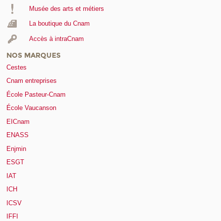
Musée des arts et métiers
La boutique du Cnam
Accès à intraCnam
NOS MARQUES
Cestes
Cnam entreprises
École Pasteur-Cnam
École Vaucanson
EICnam
ENASS
Enjmin
ESGT
IAT
ICH
ICSV
IFFI