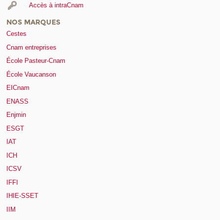
Accès à intraCnam
NOS MARQUES
Cestes
Cnam entreprises
École Pasteur-Cnam
École Vaucanson
EICnam
ENASS
Enjmin
ESGT
IAT
ICH
ICSV
IFFI
IHIE-SSET
IIM