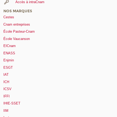
Accès à intraCnam
NOS MARQUES
Cestes
Cnam entreprises
École Pasteur-Cnam
École Vaucanson
EICnam
ENASS
Enjmin
ESGT
IAT
ICH
ICSV
IFFI
IHIE-SSET
IIM