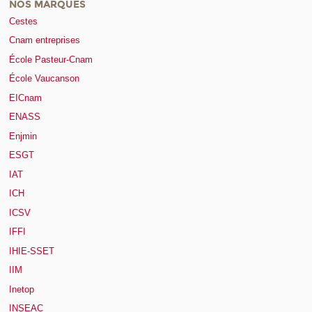
NOS MARQUES
Cestes
Cnam entreprises
École Pasteur-Cnam
École Vaucanson
EICnam
ENASS
Enjmin
ESGT
IAT
ICH
ICSV
IFFI
IHIE-SSET
IIM
Inetop
INSEAC