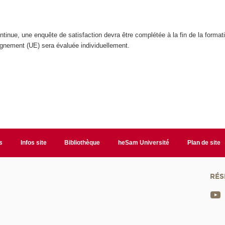
inue, une enquête de satisfaction devra être complétée à la fin de la format
ignement (UE) sera évaluée individuellement.
s
Infos site
Bibliothèque
heSam Université
Plan de site
RÉS