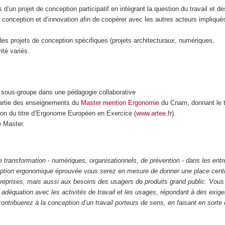
 d’un projet de conception participatif en intégrant la question du travail et d
nception et d’innovation afin de coopérer avec les autres acteurs impliqué
es projets de conception spécifiques (projets architecturaux, numériques,
ité variés.
en sous-groupe dans une pédagogie collaborative
partie des enseignements du
Master mention Ergonomie
du Cnam, donnant le t
tion du titre d’Ergonome Européen en Exercice (
www.artee.fr
).
 Master.
e transformation - numériques, organisationnels, de prévention - dans les ent
ption ergonomique éprouvée vous serez en mesure de donner une place centr
 entreprises, mais aussi aux besoins des usagers de produits grand public. Vous
n adéquation avec les activités de travail et les usages, répondant à des exig
 contribuerez à la conception d’un travail porteurs de sens, en faisant en sort