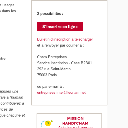
es usages.
s dans les
2 possibilités :
Bulletin d’inscription à télécharger
et à renvoyer par courrier à :
Cnam Entreprises
itre
Service inscription - Case B2B01
292 rue Saint-Martin
75003 Paris
ou par e-mail à :
reprises une
entreprises.inter@lecnam.net
ale à l'humain
 contribuerez à
ences de
e que chacune et
MISSION
HANDI'CNAM
Aider les auditeurs en