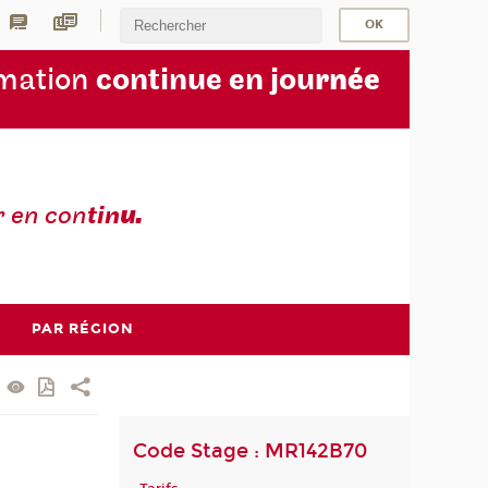
rmation
continue en jou
rnée
r en con
tin
u.
PAR RÉGION
Code Stage : MR142B70