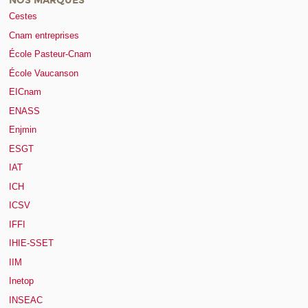
NOS MARQUES
Cestes
Cnam entreprises
École Pasteur-Cnam
École Vaucanson
EICnam
ENASS
Enjmin
ESGT
IAT
ICH
ICSV
IFFI
IHIE-SSET
IIM
Inetop
INSEAC