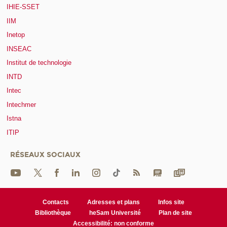
IHIE-SSET
IIM
Inetop
INSEAC
Institut de technologie
INTD
Intec
Intechmer
Istna
ITIP
RÉSEAUX SOCIAUX
Contacts
Adresses et plans
Infos site
Bibliothèque
heSam Université
Plan de site
Accessibilité: non conforme