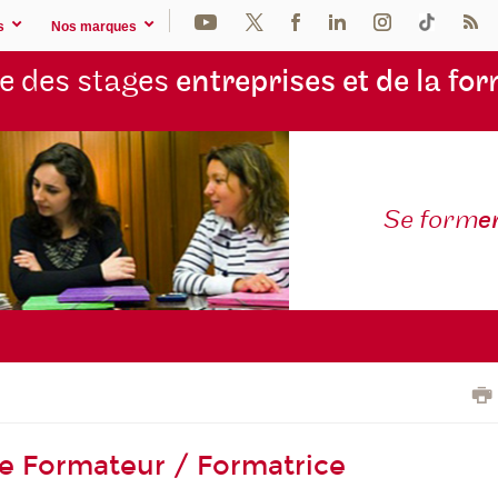
s
Nos marques
e des stages
entreprises et de la fo
Se form
e
de Formateur / Formatrice