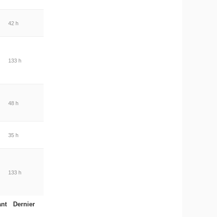
42 h
133 h
48 h
35 h
133 h
ant
Dernier