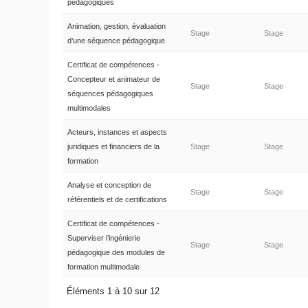
pédagogiques
Animation, gestion, évaluation
Stage
Stage
d’une séquence pédagogique
Certificat de compétences -
Concepteur et animateur de
Stage
Stage
séquences pédagogiques
multimodales
Acteurs, instances et aspects
juridiques et financiers de la
Stage
Stage
formation
Analyse et conception de
Stage
Stage
référentiels et de certifications
Certificat de compétences -
Superviser l’ingénierie
Stage
Stage
pédagogique des modules de
formation multimodale
Éléments 1 à 10 sur 12