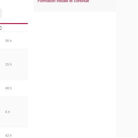
Formation initiale et continue
36 h
15 h
48 h
6 h
42 h