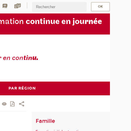
rmation
continue en jou
rnée
r en con
tin
u.
PAR RÉGION
Famille