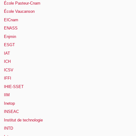
École Pasteur-Cnam
École Vaucanson
EICnam
ENASS
Enjmin
ESGT
IAT
ICH
ICSV
IFFI
IHIE-SSET
IIM
Inetop
INSEAC
Institut de technologie
INTD