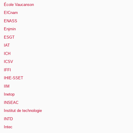
École Vaucanson
EICnam
ENASS
Enjmin
ESGT
IAT
ICH
ICSV
IFFI
IHIE-SSET
IIM
Inetop
INSEAC
Institut de technologie
INTD
Intec