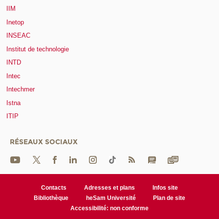
IIM
Inetop
INSEAC
Institut de technologie
INTD
Intec
Intechmer
Istna
ITIP
RÉSEAUX SOCIAUX
Contacts
Adresses et plans
Infos site
Bibliothèque
heSam Université
Plan de site
Accessibilité: non conforme