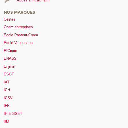
Accès à intraCnam
NOS MARQUES
Cestes
Cnam entreprises
École Pasteur-Cnam
École Vaucanson
EICnam
ENASS
Enjmin
ESGT
IAT
ICH
ICSV
IFFI
IHIE-SSET
IIM