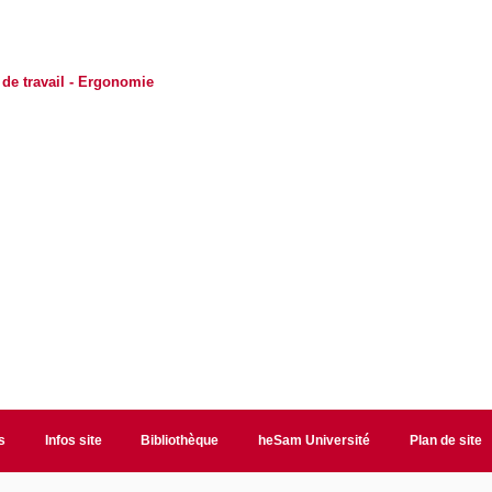
de travail - Ergonomie
s
Infos site
Bibliothèque
heSam Université
Plan de site