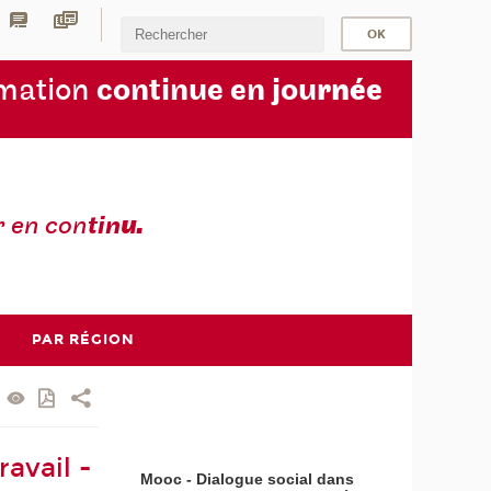
rmation
continue en jou
rnée
r en con
tin
u.
PAR RÉGION
avail -
Mooc - Dialogue social dans