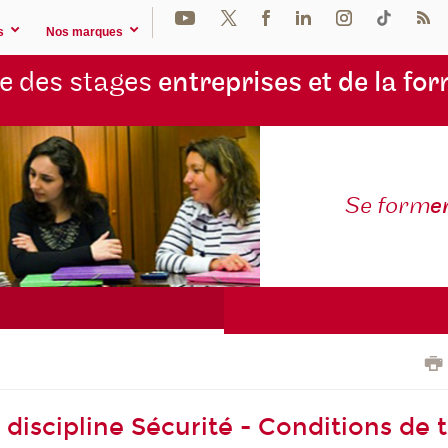
s
Nos marques
e des stages
entreprises et de la fo
Se form
e
discipline Sécurité - Conditions de tr