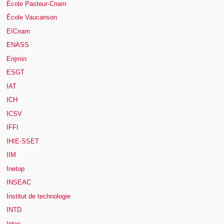
École Pasteur-Cnam
École Vaucanson
EICnam
ENASS
Enjmin
ESGT
IAT
ICH
ICSV
IFFI
IHIE-SSET
IIM
Inetop
INSEAC
Institut de technologie
INTD
Intec