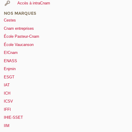
Accès à intraCnam
NOS MARQUES
Cestes
Cnam entreprises
École Pasteur-Cnam
École Vaucanson
EICnam
ENASS
Enjmin
ESGT
IAT
ICH
ICSV
IFFI
IHIE-SSET
IIM