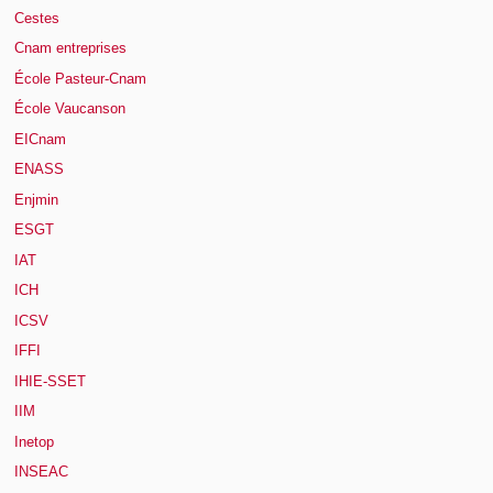
Cestes
Cnam entreprises
École Pasteur-Cnam
École Vaucanson
EICnam
ENASS
Enjmin
ESGT
IAT
ICH
ICSV
IFFI
IHIE-SSET
IIM
Inetop
INSEAC