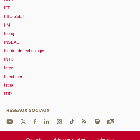
IFFI
IHIE-SSET
IIM
Inetop
INSEAC
Institut de technologie
INTD
Intec
Intechmer
Istna
ITIP
RÉSEAUX SOCIAUX
Contacts
Adresses et plans
Infos site