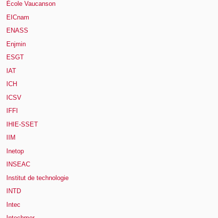
École Vaucanson
EICnam
ENASS
Enjmin
ESGT
IAT
ICH
ICSV
IFFI
IHIE-SSET
IIM
Inetop
INSEAC
Institut de technologie
INTD
Intec
Intechmer